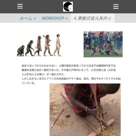
メインメニュー
コ
ヘ
ン
ッ
テ
ホーム
»
WORKSHOP
»
4.摩擦式発火具作り
ダ
ン
ツ
ー
へ
切
ス
キ
り
ッ
替
プ
え