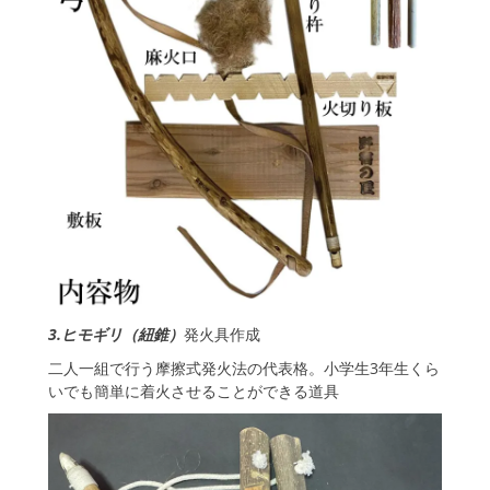
3.ヒモギリ（紐錐）
発火具作成
二人一組で行う摩擦式発火法の代表格。小学生3年生くら
いでも簡単に着火させることができる道具