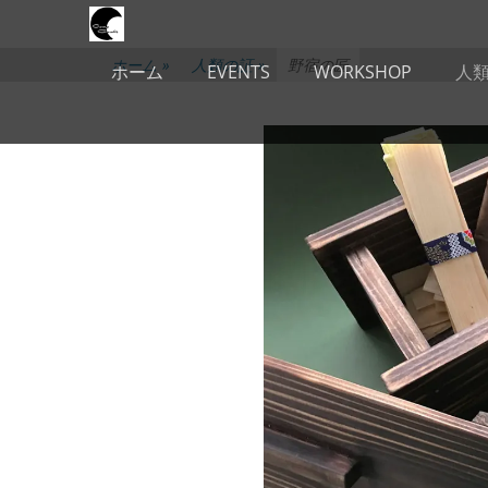
メインメニュー
コ
ン
テ
ホーム
»
人類の証
»
野宿の匠
ホーム
EVENTS
WORKSHOP
人
ン
ツ
へ
ス
キ
ッ
プ