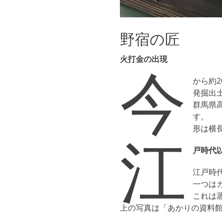
野宿の匠
火打金の出現
今
から約
発掘出
群馬県
す。
形は横
江
戸時代
江戸時
一つは
これは
上の写真は「あかりの資料