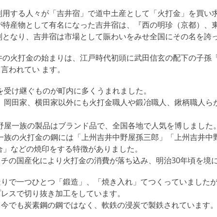
利用する人々が「吉井宿」で道中土産として「火打金」を買い
が特産物として有名になった吉井宿は、『西の明珍（京都）、
判となり、吉井宿は市場として賑わいをみせ全国にその名を誇
井の火打金の始まりは、江戸時代初頭に武田信玄の配下の子孫
言われてい ます。
を受け継ぐものが町内に多くうまれました。
、岡田家、横田家以外にも火打金職人や鍛冶職人、鍬柄職人ら
。
野屋一族の製品はブランド品で、全国各地で人気を博しました
一族の火打金の鋼には「上州吉井中野屋孫三郎」「上州吉井中
合」などの焼印をする特徴がありました。
チの国産化により火打金の消費が落ち込み、明治30年頃を境
造りで一つひとつ「鍛造」、「焼き入れ」てつくっていました
プレスで切り抜き加工をしています。
、今でも炭素鋼の鋼ではなく、軟鉄の浸炭で製鉄されています