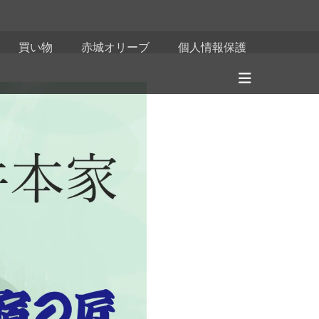
買い物
赤城オリーブ
個人情報保護
ヘ
ッ
ダ
ー
切
り
替
え