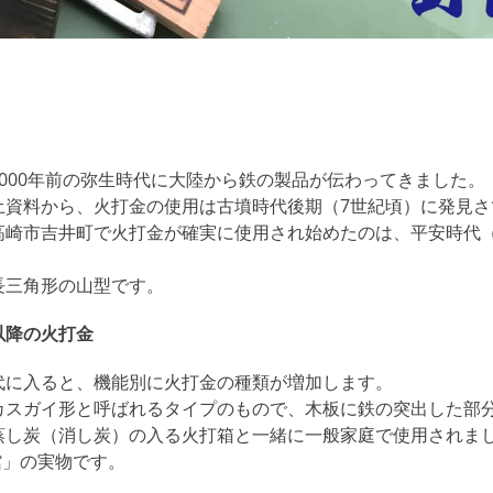
2000年前の弥生時代に大陸から鉄の製品が伝わってきました。
土資料から、火打金の使用は古墳時代後期（7世紀頃）に発見さ
高崎市吉井町で火打金が確実に使用され始めたのは、平安時代
長三角形の山型です。
以降の火打金
代に入ると、機能別に火打金の種類が増加します。
カスガイ形と呼ばれるタイプのもので、木板に鉄の突出した部
蒸し炭（消し炭）の入る火打箱と一緒に一般家庭で使用されま
館」の実物です。