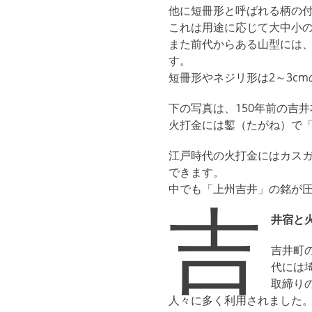
他に短冊形と呼ばれる柄の
これは用途に応じて大中小
また前代からある山型には
す。
短冊形やネジリ形は2～3c
下の写真は、150年前の吉
火打金には鏨（たがね）で
江戸時代の火打金にはカス
できます。
中でも「上州吉井」の銘が
吉
井宿と
吉井町
代には
取締り
人々に多く利用されました