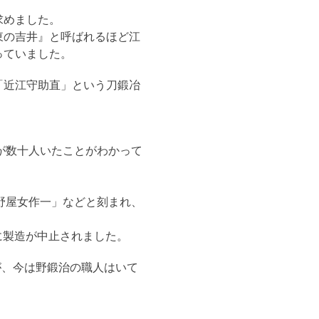
求めました。
東の吉井』と呼ばれるほど江
っていました。
「近江守助直」という刀鍛冶
が数十人いたことがわかって
。
野屋女作一」などと刻まれ、
に製造が中止されました。
が、今は野鍛治の職人はいて
。