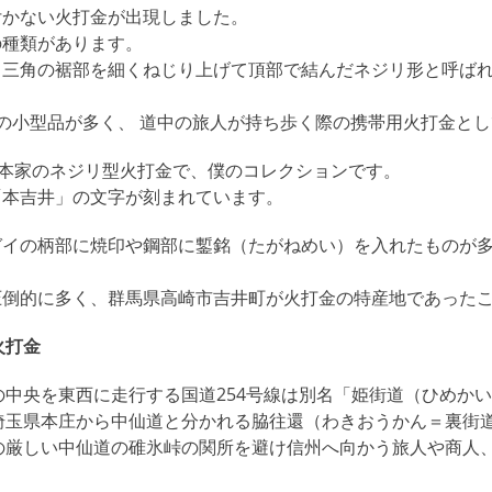
付かない火打金が出現しました。
の種類があります。
、三角の裾部を細くねじり上げて頂部で結んだネジリ形と呼ば
mの小型品が多く、 道中の旅人が持ち歩く際の携帯用火打金と
井本家のネジリ型火打金で、僕のコレクションです。
「本吉井」の文字が刻まれています。
ガイの柄部に焼印や鋼部に鏨銘（たがねめい）を入れたものが
圧倒的に多く、群馬県高崎市吉井町が火打金の特産地であった
火打金
の中央を東西に走行する国道254号線は別名「姫街道（ひめか
埼玉県本庄から中仙道と分かれる脇往還（わきおうかん＝裏街道
の厳しい中仙道の碓氷峠の関所を避け信州へ向かう旅人や商人
。