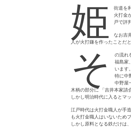
姫
街道を
火打金
戸で評
なお吉
人が火打鎌を作ったことだと
そ
の流れ
福島家
います
特に中
中野屋
木柄の部分に 「吉井本家請
しかし明治時代に入るとマッ
江戸時代は火打金職人が手
も火打金職人はいないため
しかし原料となる鉄だけは