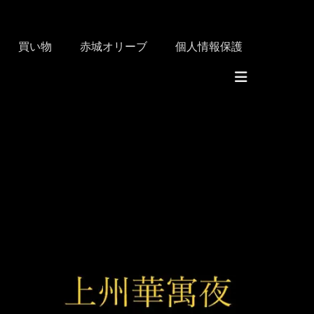
買い物
赤城オリーブ
個人情報保護
ヘ
ッ
ダ
ー
切
り
替
え