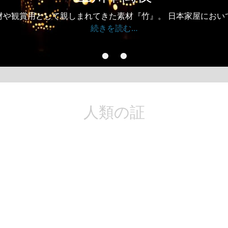
材や観賞用として親しまれてきた素材『竹』。 日本家屋におい
ixx
続きを読む…
•
•
•
人類の証