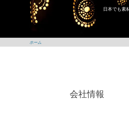
投稿日:
日本でも素
By
m
ホーム
会社情報