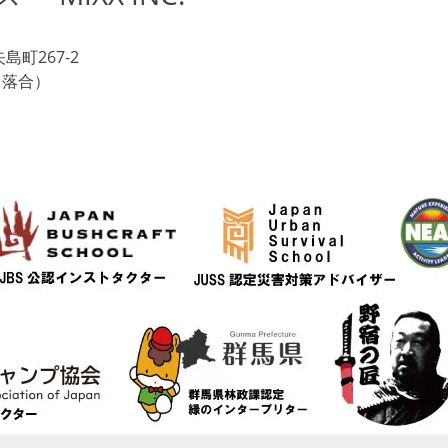
島町267-2
当 落合）