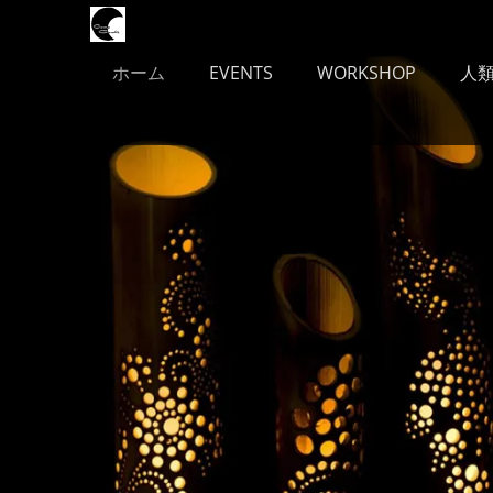
メインメニュー
コ
ン
テ
ホーム
EVENTS
WORKSHOP
人
ン
ツ
へ
ス
キ
ッ
プ