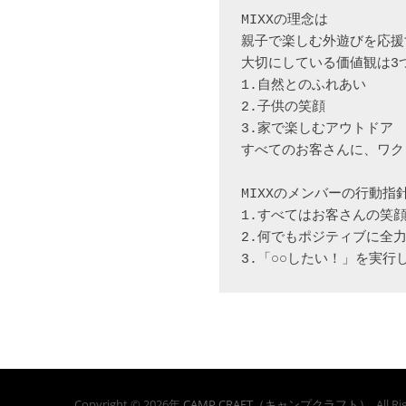
MIXXの理念は

親子で楽しむ外遊びを応援
大切にしている価値観は3つ
1.自然とのふれあい

2.子供の笑顔

3.家で楽しむアウトドア

すべてのお客さんに、ワク
MIXXのメンバーの行動指針
1.すべてはお客さんの笑顔
2.何でもポジティブに全力
3.「○○したい！」を実行
Copyright © 2026年
CAMP CRAFT（キャンプクラフト）
. All 