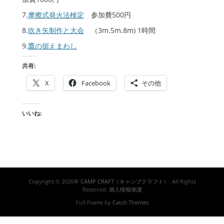
7.
摩擦式発火法検定
参加費500円
8.
吹き矢制作と大会
（3m.5m.8m) 1時間
9.
鷹の据えまわし
共有:
X
Facebook
その他
いいね:
Copyright © 2026年
CAMP CRAFT（キャンプクラフト）
. All Rights
Reserved.
個人情報保護
Full Frame by
Catch Themes