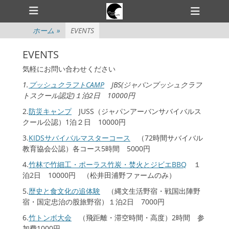
メインメニュー
コ
ヘ
ン
ッ
テ
ホーム
»
EVENTS
ダ
ン
ツ
ー
EVENTS
へ
切
気軽にお問い合わせください
ス
キ
り
1.
ブッシュクラフトCAMP
JBS(ジャパンブッシュクラフ
ッ
トスクール認定)１泊2日 10000円
替
プ
2.
防災キャンプ
JUSS（ジャパンアーバンサバイバルス
え
クール公認）1泊２日 10000円
3.
KIDSサバイバルマスターコース
（72時間サバイバル
教育協会公認）各コース5時間 5000円
4.
竹林で竹細工・ポーラス竹炭・焚火とジビエBBQ
１
泊2日 10000円 （松井田浦野ファームのみ）
5.
歴史と食文化の追体験
（縄文生活野宿・戦国出陣野
宿・国定忠治の股旅野宿）１泊2日 7000円
6.
竹トンボ大会
（飛距離・滞空時間・高度）2時間 参
加費1000円